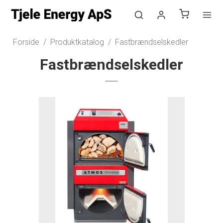
Log ind
Forside
/
Produktkatalog
/
Fastbrændselskedler
Opret bruger
Fastbrændselskedler
Nyhedstilmelding