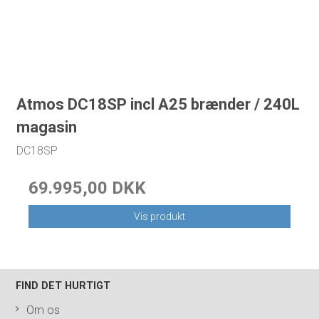
Atmos DC18SP incl A25 brænder / 240L
magasin
DC18SP
69.995,00 DKK
Vis produkt
FIND DET HURTIGT
Om os