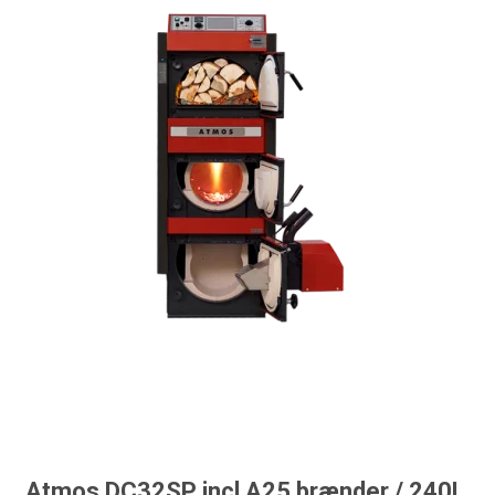
Atmos DC32SP incl A25 brænder / 240L