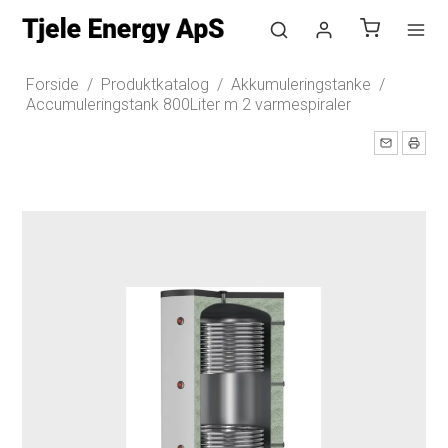
Log ind
Forside
/
Produktkatalog
/
Akkumuleringstanke
/
Accumuleringstank 800Liter m 2 varmespiraler
Opret bruger
Nyhedstilmelding