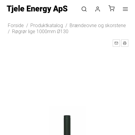
Log ind
Forside
/
Produktkatalog
/
Brændeovne og skorstene
/
Røgrør lige 1000mm Ø130
Opret bruger
Nyhedstilmelding