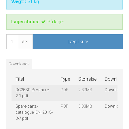
Vægt:
531
kg.
Lagerstatus:
På lager
Læg i kurv
stk.
Downloads
Titel
Type
Størrelse
Download
DC25SP-Brochure-
PDF
2.37MB
Download
2-1.pdf
Spare-parts-
PDF
3.03MB
Download
catalogue_EN_2018-
3-7.pdf