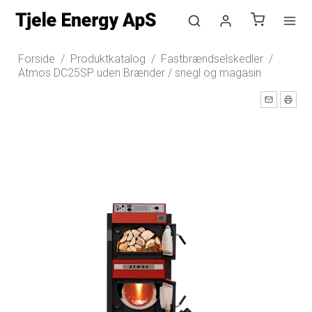
Log ind
Forside
/
Produktkatalog
/
Fastbrændselskedler
/
Atmos DC25SP uden Brænder / snegl og magasin
Opret bruger
Nyhedstilmelding