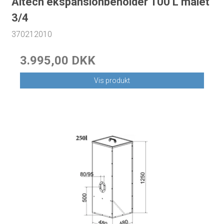
Altech ekspansionbeholder 100 L malet
3/4
370212010
3.995,00 DKK
Vis produkt