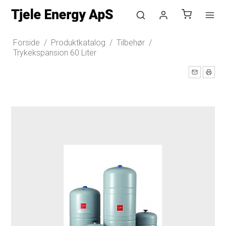
Log ind
Forside
/
Produktkatalog
/
Tilbehør
/
Trykekspansion 60 Liter
Opret bruger
Nyhedstilmelding