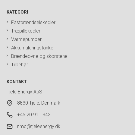
KATEGORI
Fastbrændselskedler
Træpillekedler
Varmepumper
Akkumuleringstanke
Brændeovne og skorstene
Tilbehør
KONTAKT
Tjele Energy ApS
8830 Tjele, Denmark
+45 20 911 343
nmc@tjeleenergy.dk