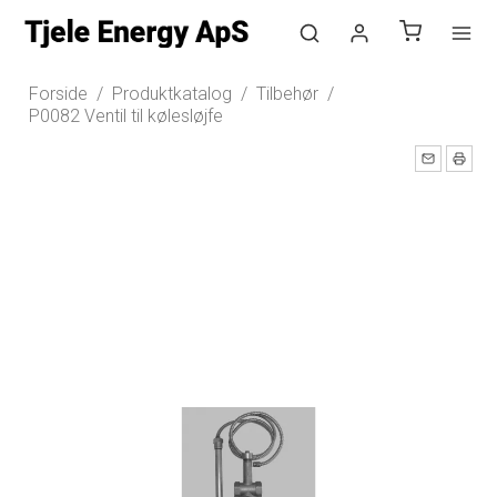
Log ind
Forside
/
Produktkatalog
/
Tilbehør
/
P0082 Ventil til kølesløjfe
Opret bruger
Nyhedstilmelding