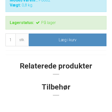
Model/Varenr.:
P0082
Vægt:
0,8
kg.
Lagerstatus:
På lager
Læg i kurv
stk.
Relaterede produkter
Tilbehør